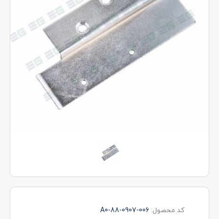
کد محصول:
88-0907-006-A0