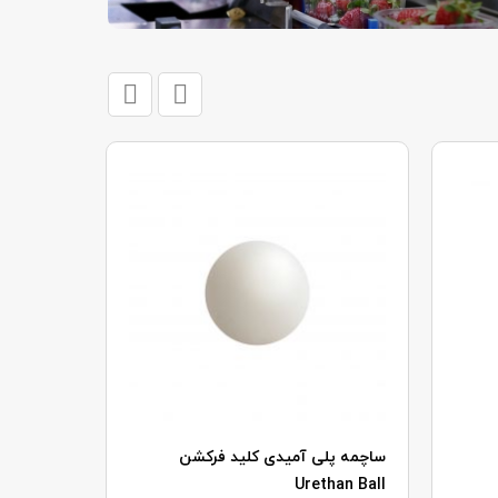
ساچمه پلی آميدی کلید فرکشن
پوسته اص
Urethan Ball