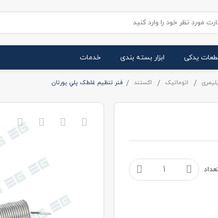
طعات یدکی
ابزار بسته بندی
خدمات
لیمری
اتوماتیک
اکستند
فنر تنظيم غلطک پلي يورتان
عداد