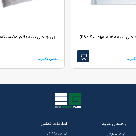
تسمه 12.م.م(دستگاه118)
ريل راهنماي تسمه9.م.م(دستگاه118)
یرید
تماس بگیرید
راهنمای خرید
اطلاعات تماس
ثبت سفارش
09199588181