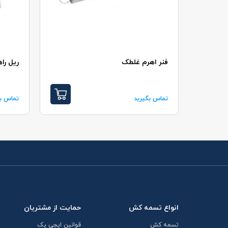
فنر اهرم غلطک
ريل راهنماي 
تماس بگیرید
تماس بگ
انواع تسمه کش
حمایت از مشتریان
تسمه کش
قوانین ایجی پک