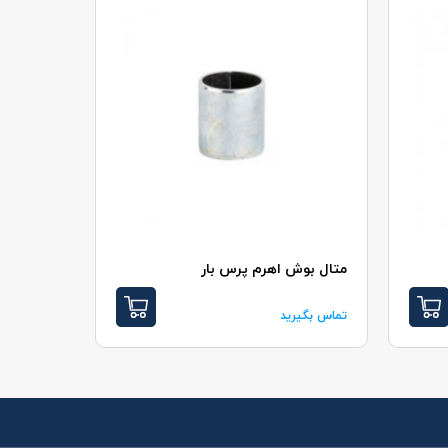
متال بوش اهرم پرس بار
کليد استا
تماس بگیرید
تماس بگیر