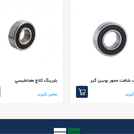
گ شافت محور بوبين گير
بلبرينگ کلاچ مغناطيسي
یرید
تماس بگیرید