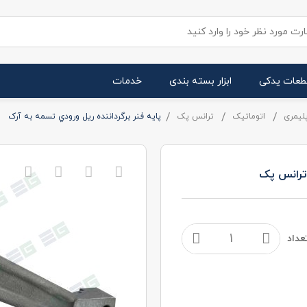
طعات یدکی
ابزار بسته بندی
خدمات
لیمری
اتوماتیک
ترانس پک
پايه فنر برگرداننده ريل ورودي تسمه به آرک
 ترانس پک
عداد