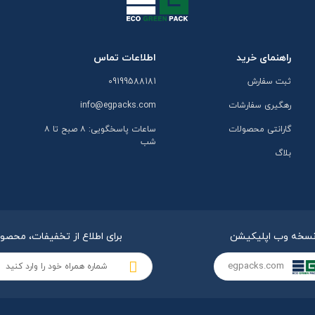
راهنمای خرید
اطلاعات تماس
ثبت سفارش
09199588181
رهگیری سفارشات
info@egpacks.com
گارانتی محصولات
ساعات پاسخگویی: ۸ صبح تا ۸
شب
بلاگ
سخه وب اپلیکیشن
برای اطلاع از تخفیفات، محصو
egpacks.com