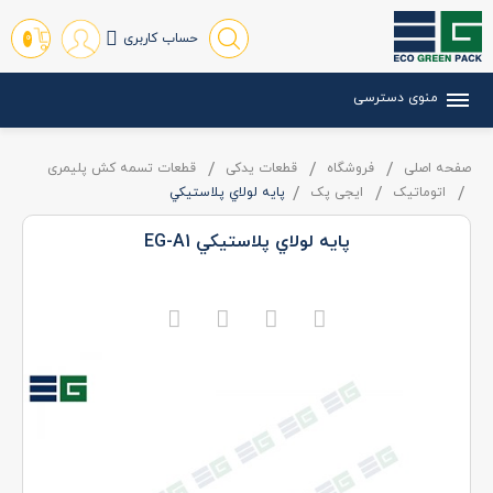
حساب کاربری
0
منوی دسترسی
صفحه اصلی
فروشگاه
قطعات یدکی
قطعات تسمه کش پلیمری
اتوماتیک
ایجی پک
پايه لولاي پلاستيکي
پايه لولاي پلاستيکي EG-A1