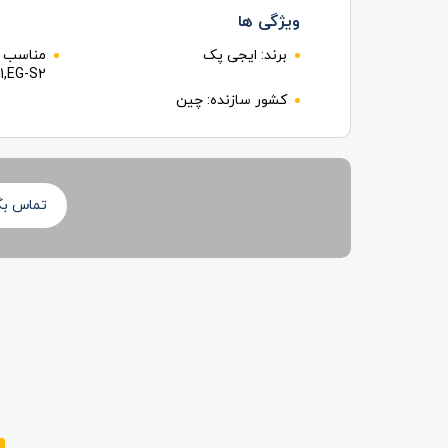
ویژگی ها
برند:
ایجی پک
مناسب ب
1,EG-S2
کشور سازنده:
چین
تماس بگی