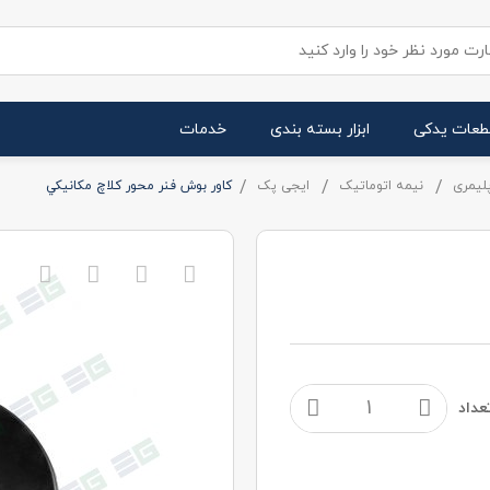
طعات یدکی
ابزار بسته بندی
خدمات
لیمری
نیمه اتوماتیک
ایجی پک
کاور بوش فنر محور کلاچ مکانيکي
عداد