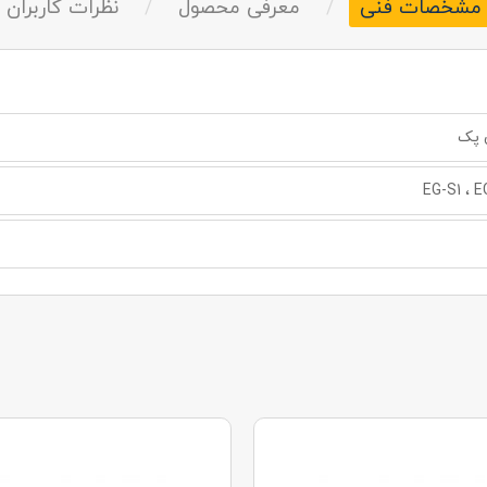
مشخصات فنی
/
معرفی محصول
/
نظرات کاربران
 پک
EG-S1 ، 