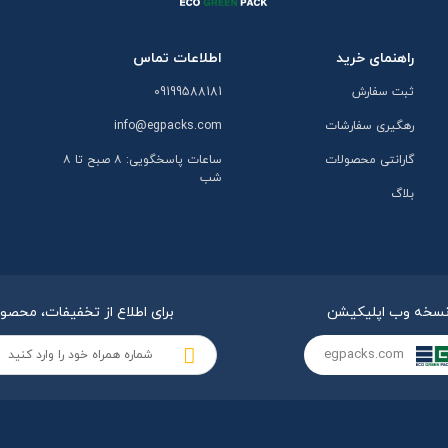
راهنمای خرید
اطلاعات تماس
ثبت سفارش
09199588181
رهگیری سفارشات
info@egpacks.com
گارانتی محصولات
ساعات پاسخگویی: ۸ صبح تا ۸
شب
بلاگ
سخه وب اپلیکیشن
برای اطلاع از تخفیفات، محصو
egpacks.com